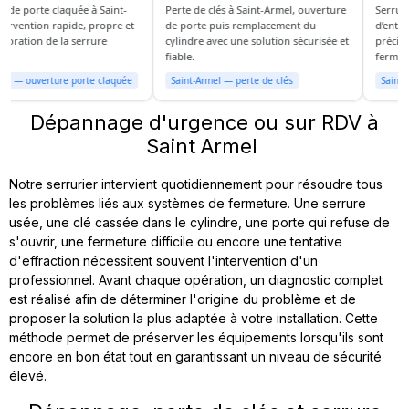
e porte claquée à Saint-
Perte de clés à Saint-Armel, ouverture
Serrure 
rvention rapide, propre et
de porte puis remplacement du
d’entrée 
oration de la serrure
cylindre avec une solution sécurisée et
précis, ré
fiable.
fermeture
l — ouverture porte claquée
Saint-Armel — perte de clés
Saint-Ar
Dépannage d'urgence ou sur RDV à
Saint Armel
Notre serrurier intervient quotidiennement pour résoudre tous
les problèmes liés aux systèmes de fermeture. Une serrure
usée, une clé cassée dans le cylindre, une porte qui refuse de
s'ouvrir, une fermeture difficile ou encore une tentative
d'effraction nécessitent souvent l'intervention d'un
professionnel. Avant chaque opération, un diagnostic complet
est réalisé afin de déterminer l'origine du problème et de
proposer la solution la plus adaptée à votre installation. Cette
méthode permet de préserver les équipements lorsqu'ils sont
encore en bon état tout en garantissant un niveau de sécurité
élevé.