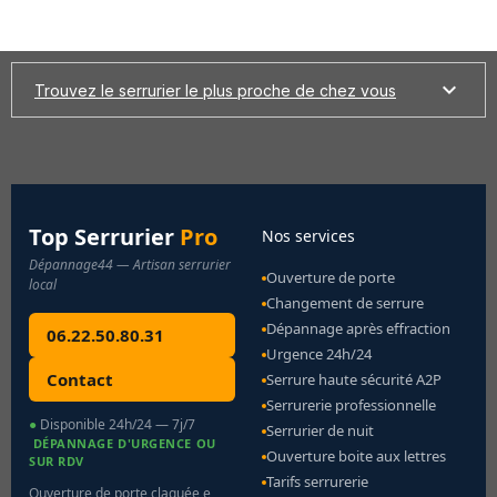
Trouvez le serrurier le plus proche de chez vous
Top Serrurier
Pro
Nos services
Dépannage44 — Artisan serrurier
Ouverture de porte
local
Changement de serrure
Dépannage après effraction
06.22.50.80.31
Urgence 24h/24
Contact
Serrure haute sécurité A2P
Serrurerie professionnelle
●
Disponible 24h/24 — 7j/7
Serrurier de nuit
DÉPANNAGE D'URGENCE OU
Ouverture boite aux lettres
SUR RDV
Tarifs serrurerie
Ouverture de porte claquée e